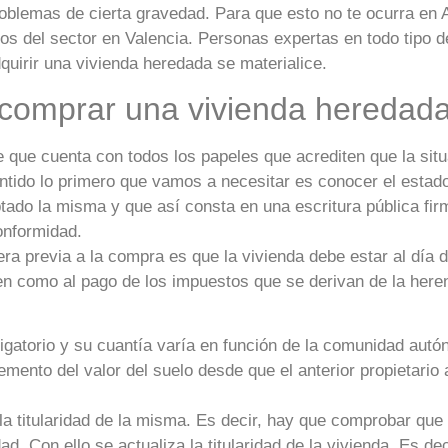
roblemas de cierta gravedad. Para que esto no te ocurra en 
s del sector en Valencia. Personas expertas en todo tipo d
quirir una vivienda heredada se materialice.
a comprar una vivienda heredad
 que cuenta con todos los papeles que acrediten que la situ
sentido lo primero que vamos a necesitar es conocer el estad
ptado la misma y que así consta en una escritura pública fi
onformidad.
a previa a la compra es que la vivienda debe estar al día d
ien como al pago de los impuestos que se derivan de la here
igatorio y su cuantía varía en función de la comunidad aut
emento del valor del suelo desde que el anterior propietario a
a titularidad de la misma. Es decir, hay que comprobar que 
. Con ello se actualiza la titularidad de la vivienda. Es dec