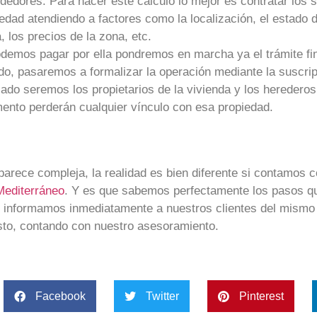
ndedores. Para hacer este cálculo lo mejor es contratar los 
piedad atendiendo a factores como la localización, el estado 
los precios de la zona, etc.
 podemos pagar por ella pondremos en marcha ya el trámite fi
odo, pasaremos a formalizar la operación mediante la suscri
zado seremos los propietarios de la vivienda y los herederos
mento perderán cualquier vínculo con esa propiedad.
arece compleja, la realidad es bien diferente si contamos c
Mediterráneo
. Y es que sabemos perfectamente los pasos 
o, informamos inmediatamente a nuestros clientes del mismo
sto, contando con nuestro asesoramiento.
Facebook
Twitter
Pinterest