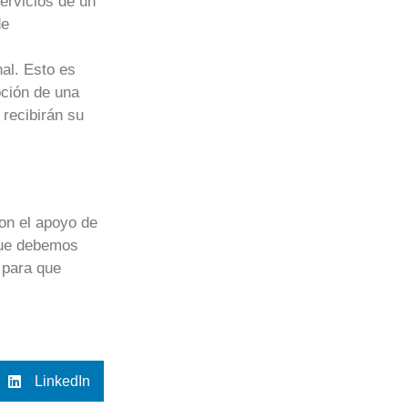
servicios de un
de
nal. Esto es
pción de una
 recibirán su
on el apoyo de
que debemos
 para que
LinkedIn