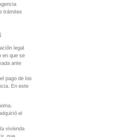
Agencia
e trámites
a
ación legal
o en que se
rmada ante
el pago de los
ncia. En este
ónoma.
dquirió el
la vivienda
ir, que