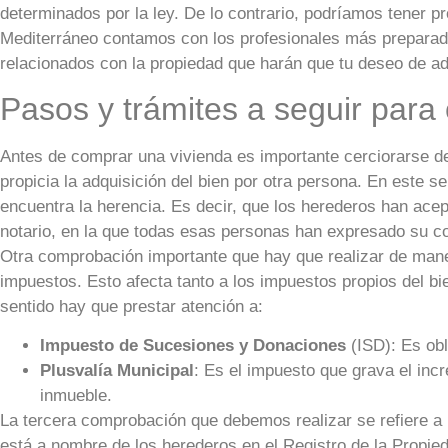
determinados por la ley. De lo contrario, podríamos tener p
Mediterráneo contamos con los profesionales más preparado
relacionados con la propiedad que harán que tu deseo de ad
Pasos y trámites a seguir par
Antes de comprar una vivienda es importante cerciorarse de
propicia la adquisición del bien por otra persona. En este 
encuentra la herencia. Es decir, que los herederos han ace
notario, en la que todas esas personas han expresado su c
Otra comprobación importante que hay que realizar de maner
impuestos. Esto afecta tanto a los impuestos propios del b
sentido hay que prestar atención a:
Impuesto de Sucesiones y Donaciones
(ISD): Es obl
Plusvalía Municipal
: Es el impuesto que grava el incr
inmueble.
La tercera comprobación que debemos realizar se refiere a l
está a nombre de los herederos en el Registro de la Propiedad