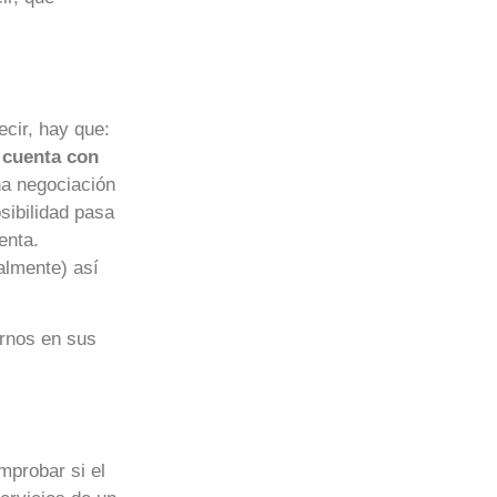
cir, hay que:
,
cuenta con
na negociación
osibilidad pasa
enta.
almente) así
rnos en sus
mprobar si el