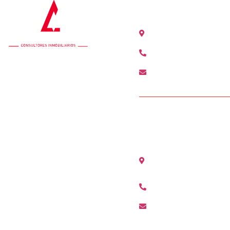
OFICINA COLÓ
Calle Colón 18, 2ºB
+34 963 528 642
colon@agenciamedi
OFICINA ALCÀ
Avenida Maestro Ser
(Valencia)
+34 96 311 80 01
alcasser@agenciame