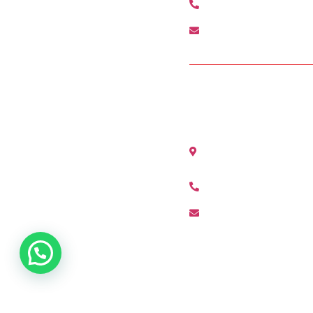
+34 963 528 642
colon@agenciamediter
OFICINA ALCÀSS
Avenida Maestro Serran
(Valencia)
+34 96 311 80 01
alcasser@agenciamedi
Condiciones de Acceso y Uso
Política de