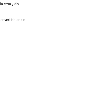
a ersa:
y div
convertido en un