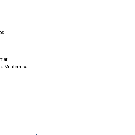
tes
rmar
 + Monterrosa