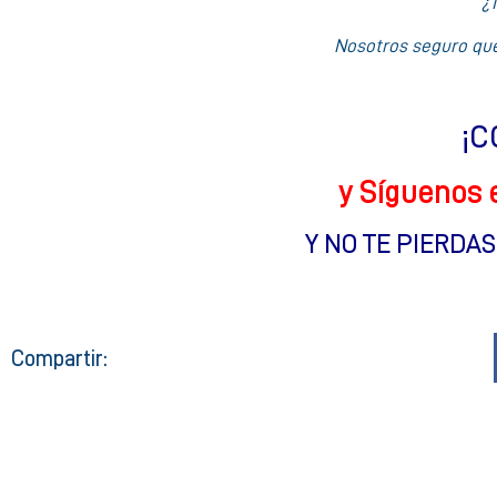
¿T
Nosotros seguro que
¡C
y Síguenos 
Y NO TE PIERDA
Compartir: