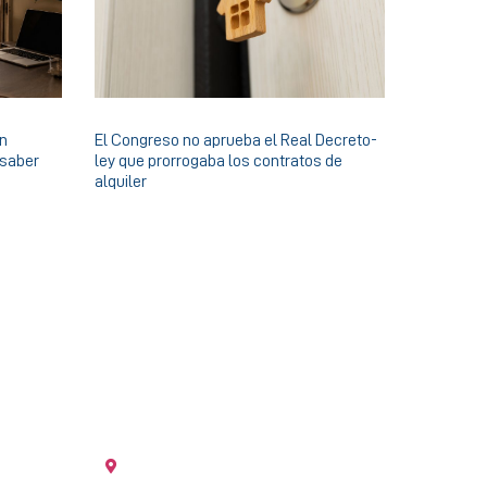
en
El Congreso no aprueba el Real Decreto-
 saber
ley que prorrogaba los contratos de
alquiler
OFICINA LA CAÑADA
ncia
Plaza Puerta del Sol, 10 La Cañada 46182
Paterna (Valencia)