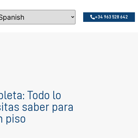
+34 963 528 642
leta: Todo lo
itas saber para
n piso