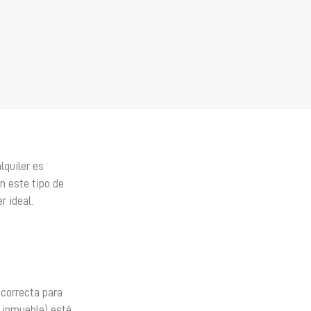
lquiler es
n este tipo de
r ideal.
 correcta para
 inmueble) esté