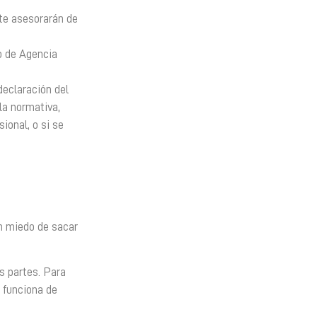
 te asesorarán de
o de Agencia
declaración del
la normativa,
ional, o si se
an miedo de sacar
s partes. Para
e funciona de