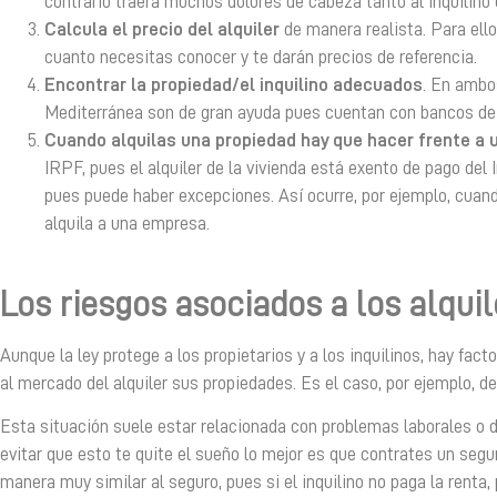
contrario traerá muchos dolores de cabeza tanto al inquilino 
Calcula el precio del alquiler
de manera realista. Para ello
cuanto necesitas conocer y te darán precios de referencia.
Encontrar la propiedad/el inquilino adecuados
. En ambo
Mediterránea son de gran ayuda pues cuentan con bancos de 
Cuando alquilas una propiedad hay que hacer frente a
IRPF, pues el alquiler de la vivienda está exento de pago del
pues puede haber excepciones. Así ocurre, por ejemplo, cuand
alquila a una empresa.
Los riesgos asociados a los alqui
Aunque la ley protege a los propietarios y a los inquilinos, hay f
al mercado del alquiler sus propiedades. Es el caso, por ejemplo, de
Esta situación suele estar relacionada con problemas laborales o de
evitar que esto te quite el sueño lo mejor es que contrates un segur
manera muy similar al seguro, pues si el inquilino no paga la renta, 