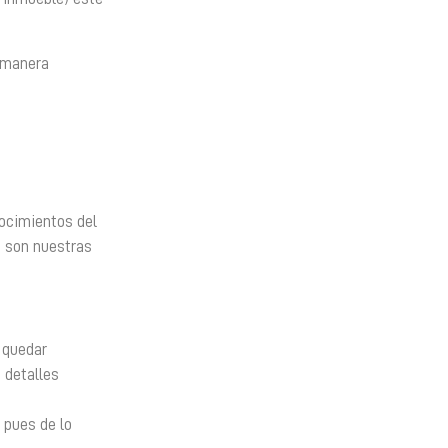
a manera
nocimientos del
s son nuestras
 quedar
 detalles
 pues de lo