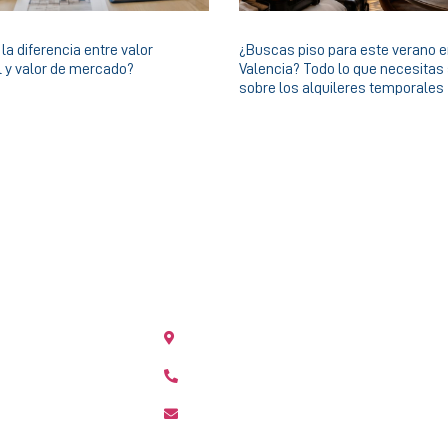
la diferencia entre valor
¿Buscas piso para este verano 
l y valor de mercado?
Valencia? Todo lo que necesitas
sobre los alquileres temporales
OFICINA GERMANÍAS
004 Valencia
Gran Vía Germanías 9 bajo, 46006 Vale
+34 963 244 532
ranea.com
germanias@agenciamediterranea.com