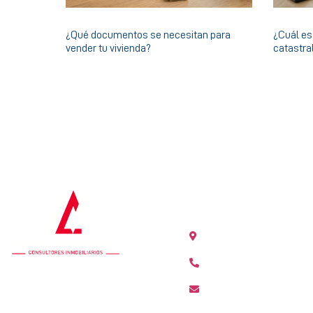
¿Qué documentos se necesitan para
¿Cuál es 
vender tu vivienda?
catastra
OFICINA COLÓN
Calle Colón 18, 2ºB 46
+34 963 528 642
colon@agenciamediter