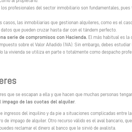
como al propietario.
 los profesionales del sector inmobiliario son fundamentales, pues
s casos, las inmobiliarias que gestionan alquileres, como es el cas
datos que pueden cruzar hasta dar con el tándem perfecto.
 una serie de compromisos con Hacienda.
El más habitual es la 
 Impuesto sobre el Valor Añadido (IVA). Sin embargo, debes estudiar 
o la vivienda se utiliza en parte o totalmente como despacho profes
leres
actores que se escapan a ella y que hacen que muchas personas teng
l
impago de las cuotas del alquiler
.
 ingresos del inquilino y da pie a situaciones complicadas entre la
o de impago de alquiler. Otro recurso válido es el aval bancario, qu
puedes reclamar el dinero al banco que le sirvió de avalista.