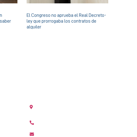
en
El Congreso no aprueba el Real Decreto-
 saber
ley que prorrogaba los contratos de
alquiler
OFICINA LA CAÑADA
ncia
Plaza Puerta del Sol, 10 La Cañada 46182
Paterna (Valencia)
+34 963 210 792
lacanyada@agenciamediterranea.com