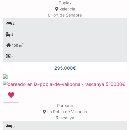
Dúplex
Valencia
LHort de Senabre
2
2
2
100 m
-
295.000€
Pareado
La Pobla de Vallbona
Rascanya
5