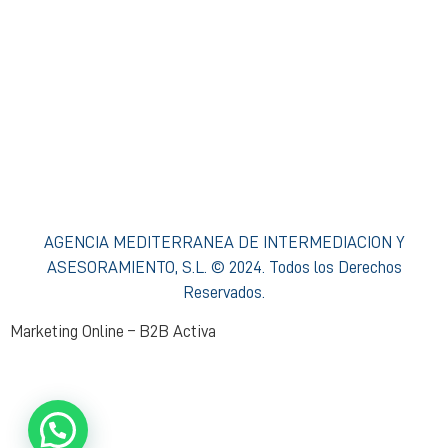
Condiciones de Acceso y Uso
Política de privacidad Agencia Mediterránea
Política de cookies Agencia Mediterránea
Política Interna de Formación
Procedimiento de Resolución de Reclamaciones
AGENCIA MEDITERRANEA DE INTERMEDIACION Y
ASESORAMIENTO, S.L. © 2024. Todos los Derechos
Reservados.
Marketing Online – B2B Activa