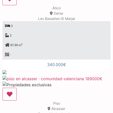
Ático
Denia
Les Bassetes-El Marjal
3
2
2
87.99 m
-
340.000€
Piso
Alcasser