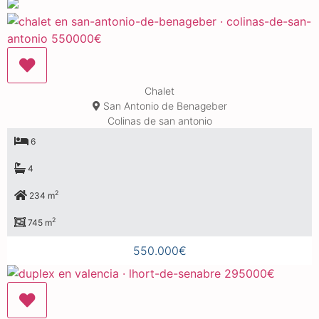
Chalet
San Antonio de Benageber
Colinas de san antonio
6
4
2
234 m
2
745 m
550.000€