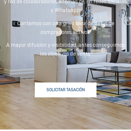
y red de colaboradores, además de, en redes sociales
y WhatsApp.
Contamos con una gran base de datos de
compradores activos.
A mayor difusión y visibilidad, antes conseguimos
los objetivos de venta.
SOLICITAR TASACIÓN