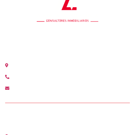
OFICINA COLÓN
Calle Colón 18, 2ºB 46004 Valencia
+34 963 528 642
colon@agenciamediterranea.com
OFICINA ALCÀSSER