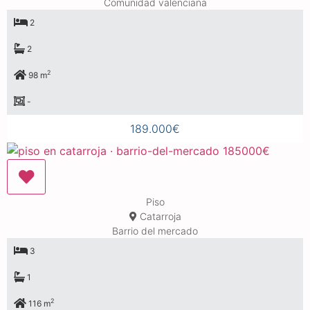
Comunidad valenciana
2
2
2
98 m
-
189.000€
Piso
Catarroja
Barrio del mercado
3
1
2
116 m