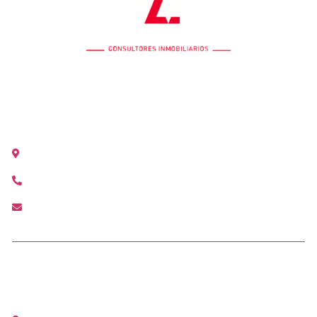
OFICINA COLÓN
Calle Colón 18, 2ºB 46004 Valencia
+34 963 528 642
colon@agenciamediterranea.com
OFICINA ALCÀSSER