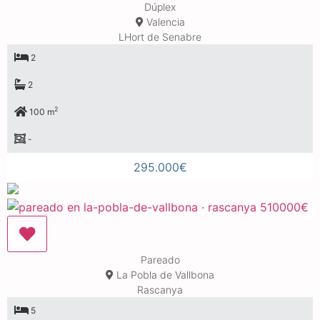
Dúplex
Valencia
LHort de Senabre
2
2
2
100 m
-
295.000€
Pareado
La Pobla de Vallbona
Rascanya
5