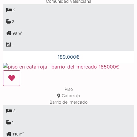
Comunidad valenciana
2
2
2
98 m
-
189.000€
Piso
Catarroja
Barrio del mercado
3
1
2
116 m