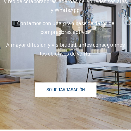
y red de colaboradores, además de, en redes sociales
y WhatsApp.
Contamos con una gran base de datos de
compradores activos.
A mayor difusión y visibilidad, antes conseguimos
los objetivos de venta.
SOLICITAR TASACIÓN