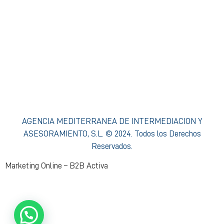
Condiciones de Acceso y Uso
Política de privacidad Agencia Mediterránea
Política de cookies Agencia Mediterránea
Política Interna de Formación
Procedimiento de Resolución de Reclamaciones
AGENCIA MEDITERRANEA DE INTERMEDIACION Y
ASESORAMIENTO, S.L. © 2024. Todos los Derechos
Reservados.
Marketing Online – B2B Activa