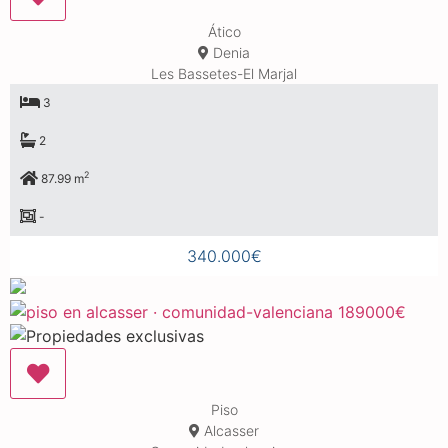
Ático
Denia
Les Bassetes-El Marjal
3
2
2
87.99 m
-
340.000€
Piso
Alcasser