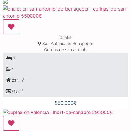
Chalet
San Antonio de Benageber
Colinas de san antonio
6
4
2
234 m
2
745 m
550.000€