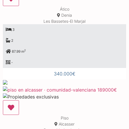
Ático
Denia
Les Bassetes-El Marjal
3
2
2
87.99 m
-
340.000€
Piso
Alcasser