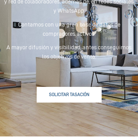
y red de colaboradores, además de, en redes sociales
y WhatsApp.
Contamos con una gran base de datos de
compradores activos.
A mayor difusión y visibilidad, antes conseguimos
los objetivos de venta.
SOLICITAR TASACIÓN