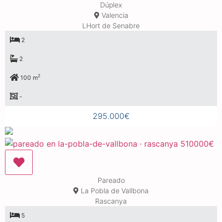
Dúplex
Valencia
LHort de Senabre
2
2
2
100 m
-
295.000€
Pareado
La Pobla de Vallbona
Rascanya
5