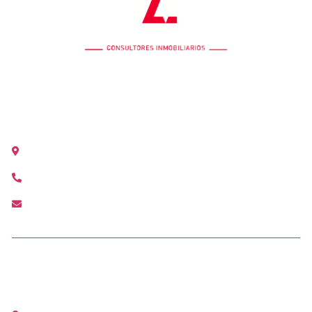
OFICINA COLÓN
Calle Colón 18, 2ºB 46004 Valencia
+34 963 528 642
colon@agenciamediterranea.com
OFICINA ALCÀSSER