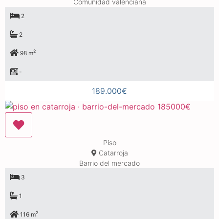
Comunidad valenciana
2
2
2
98 m
-
189.000€
Piso
Catarroja
Barrio del mercado
3
1
2
116 m