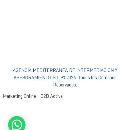
Condiciones de Acceso y Uso
Política de privacidad Agencia Mediterránea
Política de cookies Agencia Mediterránea
Política Interna de Formación
Procedimiento de Resolución de Reclamaciones
AGENCIA MEDITERRANEA DE INTERMEDIACION Y
ASESORAMIENTO, S.L. © 2024. Todos los Derechos
Reservados.
Marketing Online – B2B Activa