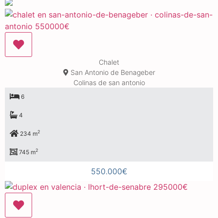
Chalet
San Antonio de Benageber
Colinas de san antonio
6
4
2
234 m
2
745 m
550.000€