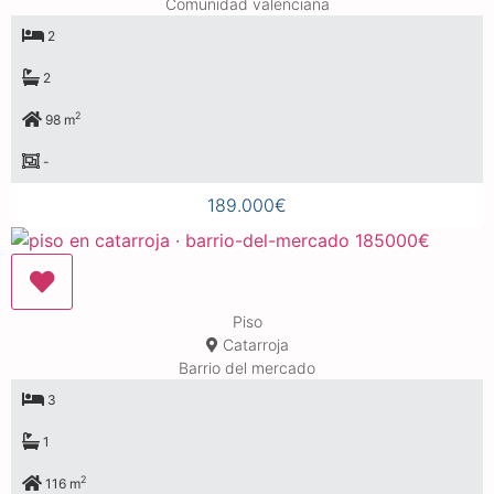
Comunidad valenciana
2
2
2
98 m
-
189.000€
Piso
Catarroja
Barrio del mercado
3
1
2
116 m