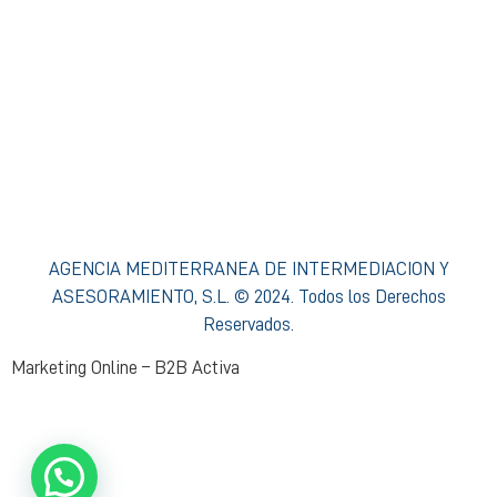
Condiciones de Acceso y Uso
Política de privacidad Agencia Mediterránea
Política de cookies Agencia Mediterránea
Política Interna de Formación
Procedimiento de Resolución de Reclamaciones
AGENCIA MEDITERRANEA DE INTERMEDIACION Y
ASESORAMIENTO, S.L. © 2024. Todos los Derechos
Reservados.
Marketing Online – B2B Activa