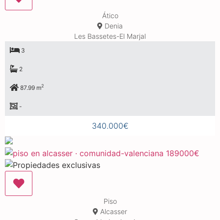
Ático
Denia
Les Bassetes-El Marjal
3
2
2
87.99 m
-
340.000€
Piso
Alcasser