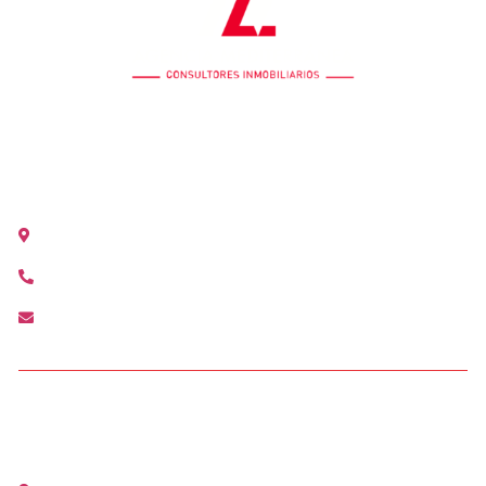
OFICINA COLÓN
Calle Colón 18, 2ºB 46004 Valencia
+34 963 528 642
colon@agenciamediterranea.com
OFICINA ALCÀSSER