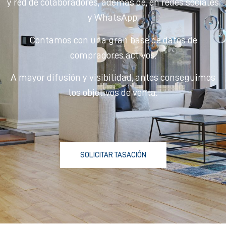
y red de colaboradores, además de, en redes sociales
y WhatsApp.
Contamos con una gran base de datos de
compradores activos.
A mayor difusión y visibilidad, antes conseguimos
los objetivos de venta.
SOLICITAR TASACIÓN