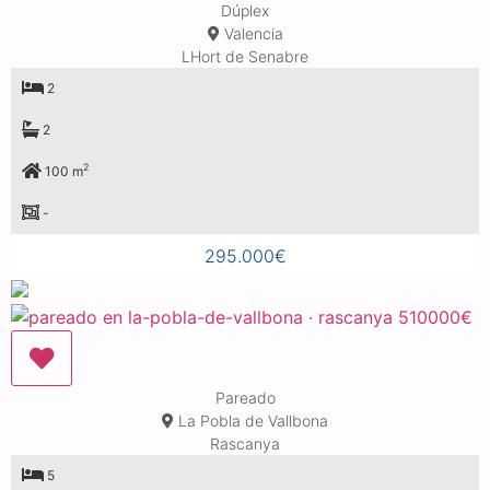
Dúplex
Valencia
LHort de Senabre
2
2
2
100 m
-
295.000€
Pareado
La Pobla de Vallbona
Rascanya
5