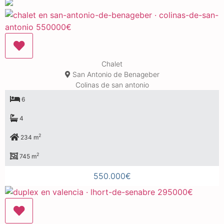
Chalet
San Antonio de Benageber
Colinas de san antonio
6
4
2
234 m
2
745 m
550.000€