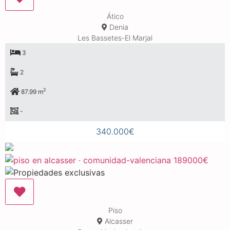
Ático
Denia
Les Bassetes-El Marjal
3
2
2
87.99 m
-
340.000€
Piso
Alcasser