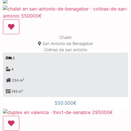
Chalet
San Antonio de Benageber
Colinas de san antonio
6
4
2
234 m
2
745 m
550.000€