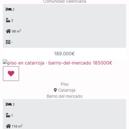
Comunidad valenciana
2
2
2
98 m
-
189.000€
Piso
Catarroja
Barrio del mercado
3
1
2
116 m