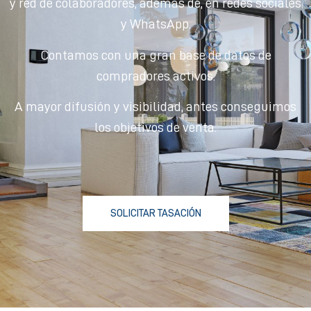
y red de colaboradores, además de, en redes sociales
y WhatsApp.
Contamos con una gran base de datos de
compradores activos.
A mayor difusión y visibilidad, antes conseguimos
los objetivos de venta.
SOLICITAR TASACIÓN