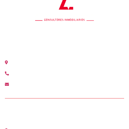
OFICINA COLÓN
Calle Colón 18, 2ºB 46004 Valencia
+34 963 528 642
colon@agenciamediterranea.com
OFICINA ALCÀSSER