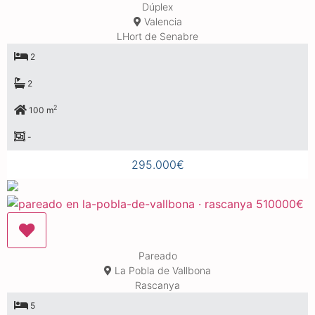
Dúplex
Valencia
LHort de Senabre
2
2
2
100 m
-
295.000€
Pareado
La Pobla de Vallbona
Rascanya
5