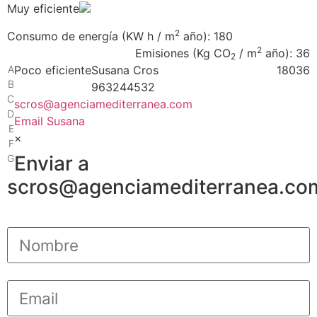
Muy eficiente
2
Consumo de energía
(KW h / m
año): 180
2
Emisiones
(Kg CO
/ m
año): 36
2
A
Poco eficiente
Susana Cros
180
36
B
963244532
C
scros@agenciamediterranea.com
D
Email Susana
E
×
F
Enviar a
G
scros@agenciamediterranea.co