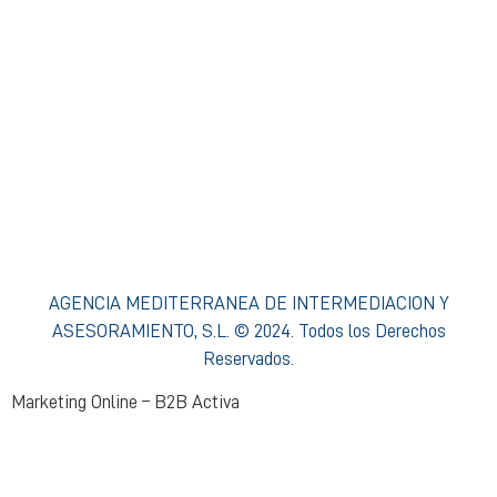
Condiciones de Acceso y Uso
Política de privacidad Agencia Mediterránea
Política de cookies Agencia Mediterránea
Política Interna de Formación
Procedimiento de Resolución de Reclamaciones
AGENCIA MEDITERRANEA DE INTERMEDIACION Y
ASESORAMIENTO, S.L. © 2024. Todos los Derechos
Reservados.
Marketing Online – B2B Activa