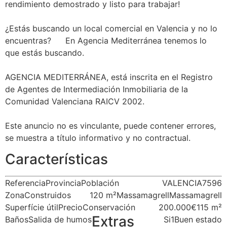
rendimiento demostrado y listo para trabajar!
¿Estás buscando un local comercial en Valencia y no lo
encuentras?
En Agencia Mediterránea tenemos lo
que estás buscando.
AGENCIA MEDITERRÁNEA, está inscrita en el Registro
de Agentes de Intermediación Inmobiliaria de la
Comunidad Valenciana RAICV 2002.
Este anuncio no es vinculante, puede contener errores,
se muestra a título informativo y no contractual.
Características
Referencia
Provincia
Población
VALENCIA
7596
Zona
Construidos
120 m²
Massamagrell
Massamagrell
Superfície útil
Precio
Conservación
200.000€
115 m²
Extras
Baños
Salida de humos
Si
1
Buen estado