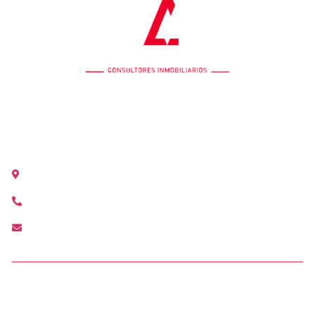
OFICINA COLÓN
Calle Colón 18, 2ºB 46004 Valencia
+34 963 528 642
colon@agenciamediterranea.com
OFICINA ALCÀSSER