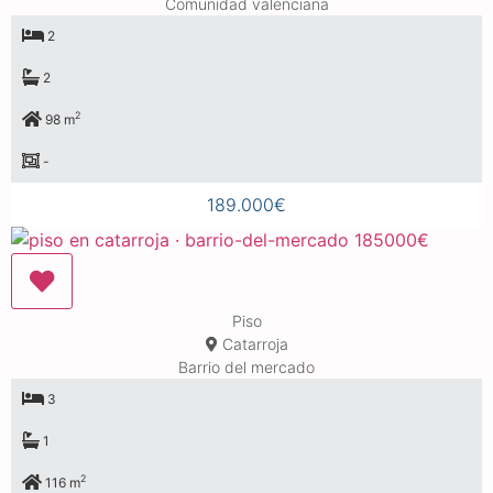
Comunidad valenciana
2
2
2
98 m
-
189.000€
Piso
Catarroja
Barrio del mercado
3
1
2
116 m