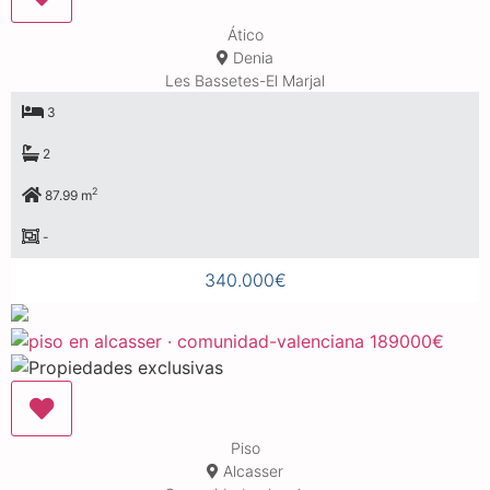
Ático
Denia
Les Bassetes-El Marjal
3
2
2
87.99 m
-
340.000€
Piso
Alcasser