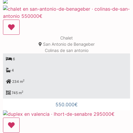
Chalet
San Antonio de Benageber
Colinas de san antonio
6
4
2
234 m
2
745 m
550.000€