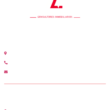
OFICINA COLÓN
Calle Colón 18, 2ºB 46004 Valencia
+34 963 528 642
colon@agenciamediterranea.com
OFICINA ALCÀSSER