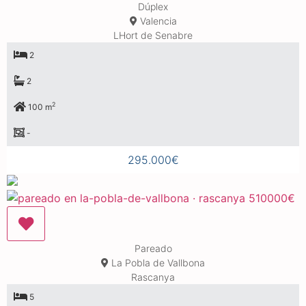
Dúplex
Valencia
LHort de Senabre
2
2
2
100 m
-
295.000€
Pareado
La Pobla de Vallbona
Rascanya
5