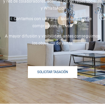
y red de colaboradores, además de, en redes sociales
y WhatsApp.
Contamos con una gran base de datos de
compradores activos.
A mayor difusión y visibilidad, antes conseguimos
los objetivos de venta.
SOLICITAR TASACIÓN