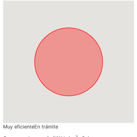
Muy eficiente
En trámite
2