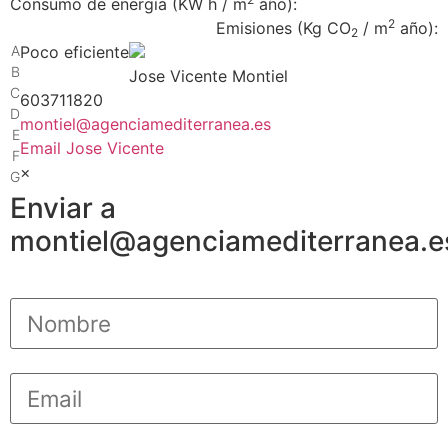
Consumo de energía
(KW h / m
año):
2
Emisiones
(Kg CO
/ m
año):
2
A
Poco eficiente
B
Jose Vicente Montiel
C
603711820
D
montiel@agenciamediterranea.es
E
Email Jose Vicente
F
×
G
Enviar a
montiel@agenciamediterranea.e