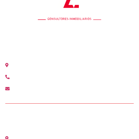
OFICINA COLÓN
Calle Colón 18, 2ºB 46004 Valencia
+34 963 528 642
colon@agenciamediterranea.com
OFICINA ALCÀSSER
Avenida Maestro Serrano, 1 Alcàsser (Valencia)