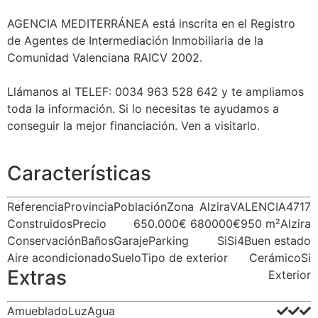
AGENCIA MEDITERRÁNEA está inscrita en el Registro
de Agentes de Intermediación Inmobiliaria de la
Comunidad Valenciana RAICV 2002.
Llámanos al TELEF: 0034 963 528 642 y te ampliamos
toda la información. Si lo necesitas te ayudamos a
conseguir la mejor financiación. Ven a visitarlo.
Características
Referencia
Provincia
Población
Zona
Alzira
VALENCIA
4717
Construidos
Precio
650.000€
680000€
950 m²
Alzira
Conservación
Baños
Garaje
Parking
Si
Si
4
Buen estado
Aire acondicionado
Suelo
Tipo de exterior
Cerámico
Si
Extras
Exterior
Amueblado
Luz
Agua