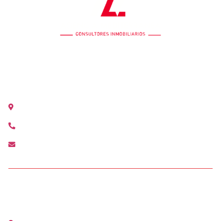
OFICINA COLÓN
Calle Colón 18, 2ºB 46004 Valencia
+34 963 528 642
colon@agenciamediterranea.com
OFICINA ALCÀSSER