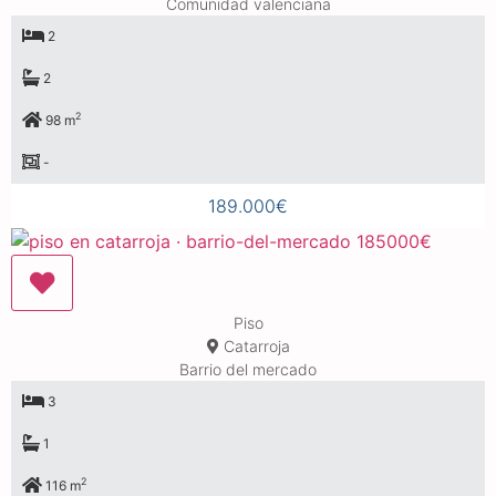
Comunidad valenciana
2
2
2
98 m
-
189.000€
Piso
Catarroja
Barrio del mercado
3
1
2
116 m