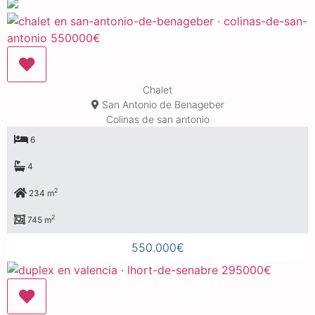
Chalet
San Antonio de Benageber
Colinas de san antonio
6
4
2
234 m
2
745 m
550.000€