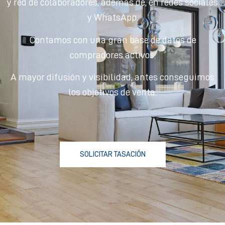
y red de colaboradores, además de, en redes sociales
y WhatsApp.
Contamos con una gran base de datos de
compradores activos.
A mayor difusión y visibilidad, antes conseguimos
los objetivos de venta.
SOLICITAR TASACIÓN