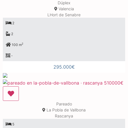
Dúplex
Valencia
LHort de Senabre
2
2
2
100 m
-
295.000€
Pareado
La Pobla de Vallbona
Rascanya
5