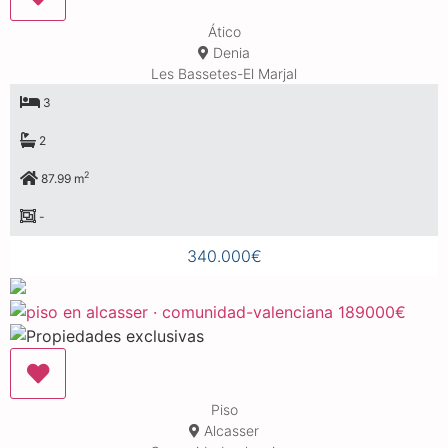
Ático
Denia
Les Bassetes-El Marjal
3
2
2
87.99 m
-
340.000€
Piso
Alcasser