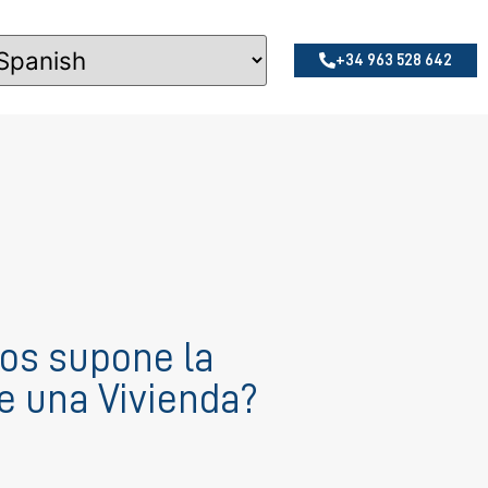
+34 963 528 642
os supone la
 una Vivienda?