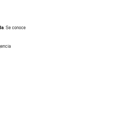
da
. Se conoce
gencia