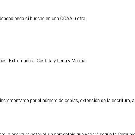
dependiendo si buscas en una CCAA u otra.
ias, Extremadura, Castilla y León y Murcia.
.
ncrementarse por el número de copias, extensión de la escritura, a
re la escritura notarial, un porcentaje que variará según la Comu