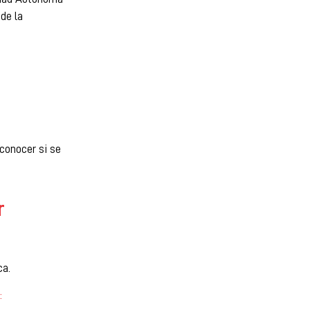
de la
 conocer si se
r
ca.
: