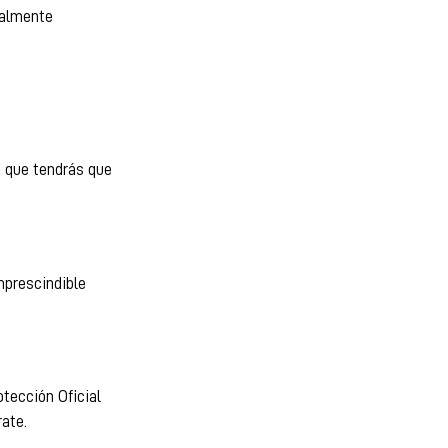
ealmente
s que tendrás que
mprescindible
tección Oficial
ate.