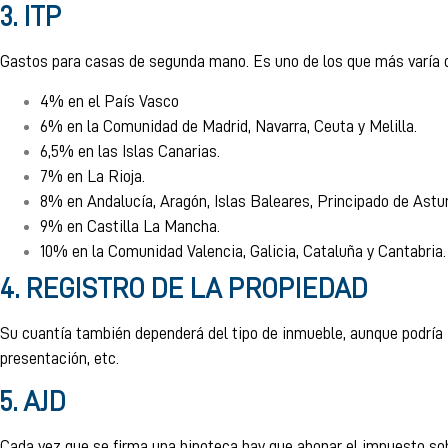
3. ITP
Gastos para casas de segunda mano. Es uno de los que más varía 
4% en el País Vasco
6% en la Comunidad de Madrid, Navarra, Ceuta y Melilla.
6,5% en las Islas Canarias.
7% en La Rioja.
8% en Andalucía, Aragón, Islas Baleares, Principado de Astur
9% en Castilla La Mancha.
10% en la Comunidad Valencia, Galicia, Cataluña y Cantabria
4. REGISTRO DE LA PROPIEDAD
Su cuantía también dependerá del tipo de inmueble, aunque podría i
presentación, etc.
5. AJD
Cada vez que se firma una hipoteca hay que abonar el impuesto sob