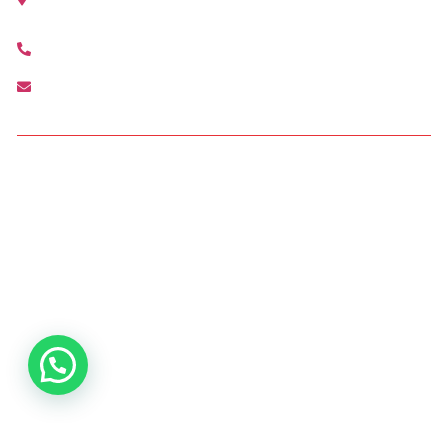
(Valencia)
+34 963 210 792
lacanyada@agenciamediterranea.com
Condiciones de Acceso y Uso
Política de privacidad Agencia Mediterránea
Política de cookies Agencia Mediterránea
Política Interna de Formación
Procedimiento de Resolución de Reclamaciones