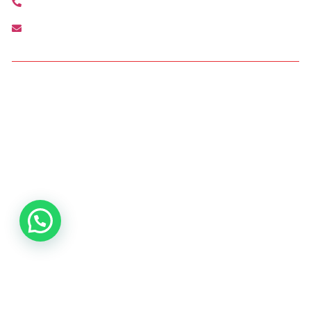
+34 963 210 792
lacanyada@agenciamediterranea.com
Condiciones de Acceso y Uso
Política de privacidad Agencia Mediterránea
Política de cookies Agencia Mediterránea
Política Interna de Formación
Procedimiento de Resolución de Reclamaciones
AGENCIA MEDITERRANEA DE INTERMEDIACION Y
ASESORAMIENTO, S.L. © 2024. Todos los Derechos