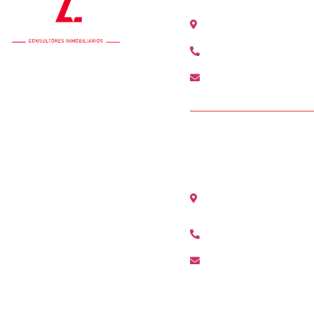
Calle Colón 18, 2ºB 46
+34 963 528 642
colon@agenciamediter
OFICINA ALCÀSS
Avenida Maestro Serran
(Valencia)
+34 96 311 80 01
alcasser@agenciamedi
Condiciones de Acceso y Uso
Política de