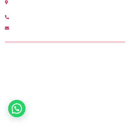
(Valencia)
+34 963 210 792
lacanyada@agenciamediterranea.com
Condiciones de Acceso y Uso
Política de privacidad Agencia Mediterránea
Política de cookies Agencia Mediterránea
Política Interna de Formación
Procedimiento de Resolución de Reclamaciones