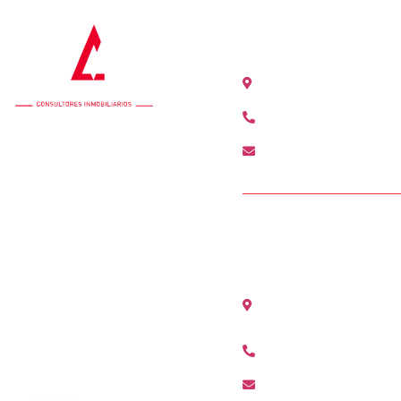
OFICINA COLÓN
Calle Colón 18, 2ºB 46
+34 963 528 642
colon@agenciamediter
OFICINA ALCÀSS
Avenida Maestro Serran
(Valencia)
+34 96 311 80 01
alcasser@agenciamedi