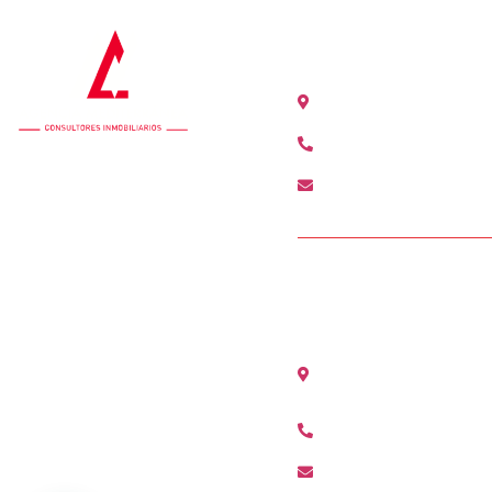
OFICINA COLÓN
Calle Colón 18, 2ºB 46
+34 963 528 642
colon@agenciamediter
OFICINA ALCÀSS
Avenida Maestro Serran
(Valencia)
+34 96 311 80 01
alcasser@agenciamedi