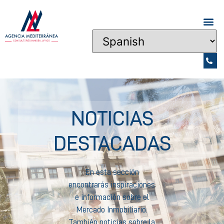
NOTICIAS
DESTACADAS
En esta sección
encontrarás inspiraciones
e información sobre el
Mercado Inmobiliario.
También noticias sobre la