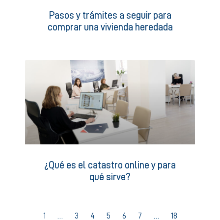
Pasos y trámites a seguir para
comprar una vivienda heredada
¿Qué es el catastro online y para
qué sirve?
1
…
3
4
5
6
7
…
18