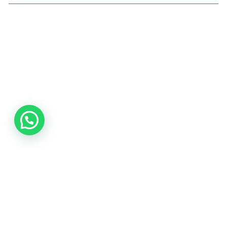
Condiciones de Acceso y Uso
Política de privacidad Agencia Mediterránea
Política de cookies Agencia Mediterránea
Política Interna de Formación
Procedimiento de Resolución de Reclamaciones
AGENCIA MEDITERRANEA DE INTERMEDIACION Y
ASESORAMIENTO, S.L. © 2024. Todos los Derechos
Reservados.
Marketing Online – B2B Activa