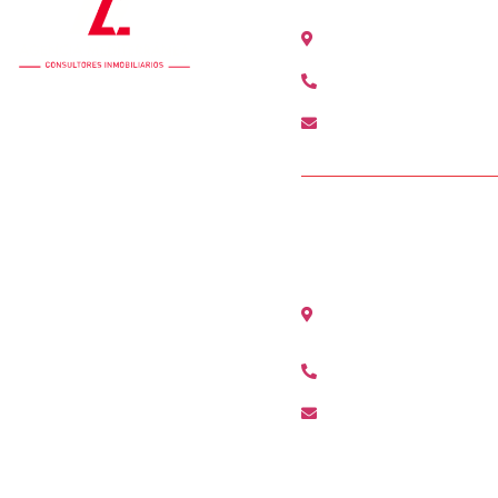
Calle Colón 18, 2ºB 46
+34 963 528 642
colon@agenciamediter
OFICINA ALCÀSS
Avenida Maestro Serran
(Valencia)
+34 96 311 80 01
alcasser@agenciamedi
Condiciones de Acceso y Uso
Política de