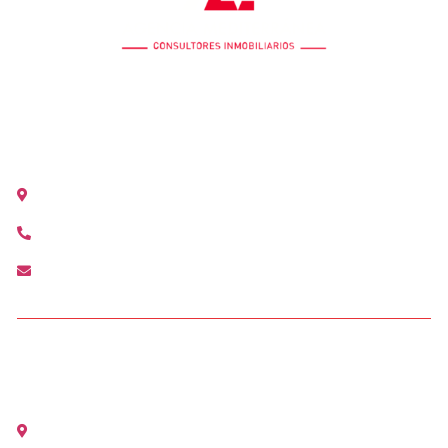
OFICINA COLÓN
Calle Colón 18, 2ºB 46004 Valencia
+34 963 528 642
colon@agenciamediterranea.com
OFICINA ALCÀSSER
Avenida Maestro Serrano, 1 Alcàsser (Valencia)