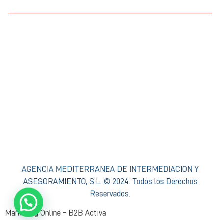
Condiciones de Acceso y Uso
Política de privacidad Agencia Mediterránea
Política de cookies Agencia Mediterránea
Política Interna de Formación
Procedimiento de Resolución de Reclamaciones
AGENCIA MEDITERRANEA DE INTERMEDIACION Y
ASESORAMIENTO, S.L. © 2024. Todos los Derechos
Reservados.
Marketing Online – B2B Activa