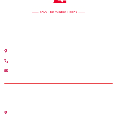
OFICINA COLÓN
Calle Colón 18, 2ºB 46004 Valencia
+34 963 528 642
colon@agenciamediterranea.com
OFICINA ALCÀSSER
Avenida Maestro Serrano, 1 Alcàsser (Valencia)